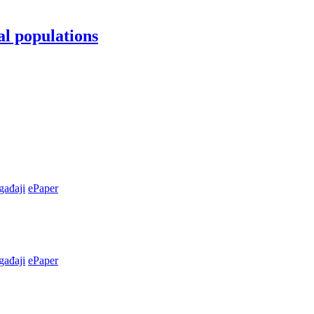
al populations
ađaji
ePaper
ađaji
ePaper