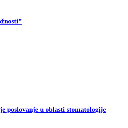
ožnosti”
e poslovanje u oblasti stomatologije