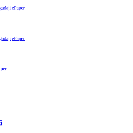
ađaji
ePaper
ađaji
ePaper
aper
6