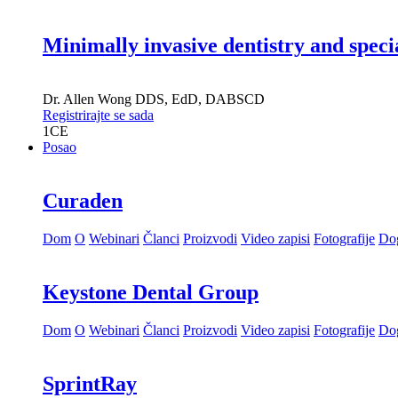
Minimally invasive dentistry and speci
Dr.
Allen Wong
DDS, EdD, DABSCD
Registrirajte se sada
1
CE
Posao
Curaden
Dom
O
Webinari
Članci
Proizvodi
Video zapisi
Fotografije
Dog
Keystone Dental Group
Dom
O
Webinari
Članci
Proizvodi
Video zapisi
Fotografije
Dog
SprintRay