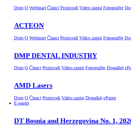
Dom
O
Webinari
Članci
Proizvodi
Video zapisi
Fotografije
Dog
ACTEON
Dom
O
Webinari
Članci
Proizvodi
Video zapisi
Fotografije
Dog
DMP DENTAL INDUSTRY
Dom
O
Članci
Proizvodi
Video zapisi
Fotografije
Događaji
eP
AMD Lasers
Dom
O
Članci
Proizvodi
Video zapisi
Događaji
ePaper
E-papiri
DT Bosnia and Herzegovina No. 1, 202