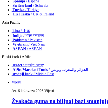
Španija
/ España
Switzerland
/ Schweiz
Turska
/ Türkiye
UK i Irska
/ UK & Ireland
Asia Pacific
kina
/ 中国
Indija
/ भारत गणराज्य
Pakistan
/ Pākistān
Vijetnam
/ Việt Nam
ASEAN
/ ASEAN
Bliski istok i Afrika
Izrael
/ מְדִינַת יִשְׂרָאֵל
Alžir, Maroko i Tunis
/ الجزائر والمغرب وتونس
srednji istok
/ Middle East
Vijesti
čet. 6 kolovoza 2026
Vijesti
Žvakaća guma na biljnoj bazi smanjuje