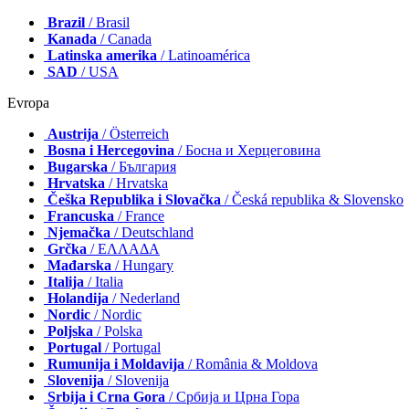
Brazil
/ Brasil
Kanada
/ Canada
Latinska amerika
/ Latinoamérica
SAD
/ USA
Evropa
Austrija
/ Österreich
Bosna i Hercegovina
/ Босна и Херцеговина
Bugarska
/ България
Hrvatska
/ Hrvatska
Češka Republika i Slovačka
/ Česká republika & Slovensko
Francuska
/ France
Njemačka
/ Deutschland
Grčka
/ ΕΛΛΑΔΑ
Mađarska
/ Hungary
Italija
/ Italia
Holandija
/ Nederland
Nordic
/ Nordic
Poljska
/ Polska
Portugal
/ Portugal
Rumunija i Moldavija
/ România & Moldova
Slovenija
/ Slovenija
Srbija i Crna Gora
/ Србија и Црна Гора