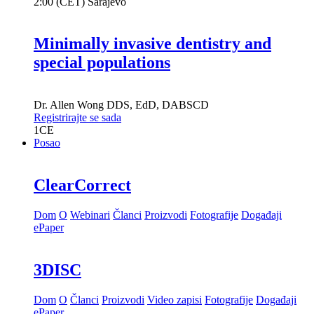
2:00 (CET) Sarajevo
Minimally invasive dentistry and
special populations
Dr.
Allen Wong
DDS, EdD, DABSCD
Registrirajte se sada
1
CE
Posao
ClearCorrect
Dom
O
Webinari
Članci
Proizvodi
Fotografije
Događaji
ePaper
3DISC
Dom
O
Članci
Proizvodi
Video zapisi
Fotografije
Događaji
ePaper