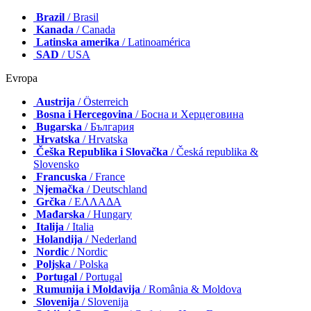
Brazil
/ Brasil
Kanada
/ Canada
Latinska amerika
/ Latinoamérica
SAD
/ USA
Evropa
Austrija
/ Österreich
Bosna i Hercegovina
/ Босна и Херцеговина
Bugarska
/ България
Hrvatska
/ Hrvatska
Češka Republika i Slovačka
/ Česká republika &
Slovensko
Francuska
/ France
Njemačka
/ Deutschland
Grčka
/ ΕΛΛΑΔΑ
Mađarska
/ Hungary
Italija
/ Italia
Holandija
/ Nederland
Nordic
/ Nordic
Poljska
/ Polska
Portugal
/ Portugal
Rumunija i Moldavija
/ România & Moldova
Slovenija
/ Slovenija