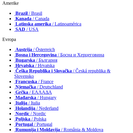
Amerike
Brazil
/ Brasil
Kanada
/ Canada
Latinska amerika
/ Latinoamérica
SAD
/ USA
Evropa
Austrija
/ Österreich
Bosna i Hercegovina
/ Босна и Херцеговина
Bugarska
/ България
Hrvatska
/ Hrvatska
Češka Republika i Slovačka
/ Česká republika &
Slovensko
Francuska
/ France
Njemačka
/ Deutschland
Grčka
/ ΕΛΛΑΔΑ
Mađarska
/ Hungary
Italija
/ Italia
Holandija
/ Nederland
Nordic
/ Nordic
Poljska
/ Polska
Portugal
/ Portugal
Rumunija i Moldavija
/ România & Moldova