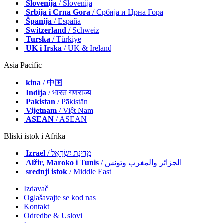
Slovenija
/ Slovenija
Srbija i Crna Gora
/ Србија и Црна Гора
Španija
/ España
Switzerland
/ Schweiz
Turska
/ Türkiye
UK i Irska
/ UK & Ireland
Asia Pacific
kina
/ 中国
Indija
/ भारत गणराज्य
Pakistan
/ Pākistān
Vijetnam
/ Việt Nam
ASEAN
/ ASEAN
Bliski istok i Afrika
Izrael
/ מְדִינַת יִשְׂרָאֵל
Alžir, Maroko i Tunis
/ الجزائر والمغرب وتونس
srednji istok
/ Middle East
Izdavač
Oglašavajte se kod nas
Kontakt
Odredbe & Uslovi