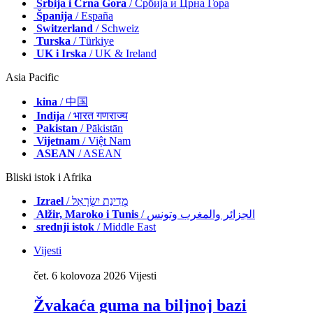
Srbija i Crna Gora
/ Србија и Црна Гора
Španija
/ España
Switzerland
/ Schweiz
Turska
/ Türkiye
UK i Irska
/ UK & Ireland
Asia Pacific
kina
/ 中国
Indija
/ भारत गणराज्य
Pakistan
/ Pākistān
Vijetnam
/ Việt Nam
ASEAN
/ ASEAN
Bliski istok i Afrika
Izrael
/ מְדִינַת יִשְׂרָאֵל
Alžir, Maroko i Tunis
/ الجزائر والمغرب وتونس
srednji istok
/ Middle East
Vijesti
čet. 6 kolovoza 2026
Vijesti
Žvakaća guma na biljnoj bazi