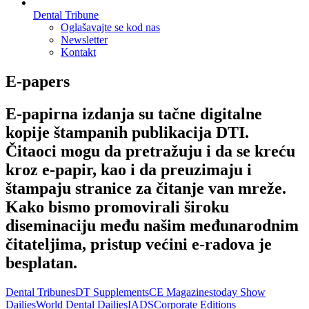
Dental Tribune
Oglašavajte se kod nas
Newsletter
Kontakt
E-papers
E-papirna izdanja su tačne digitalne
kopije štampanih publikacija DTI.
Čitaoci mogu da pretražuju i da se kreću
kroz e-papir, kao i da preuzimaju i
štampaju stranice za čitanje van mreže.
Kako bismo promovirali široku
diseminaciju među našim međunarodnim
čitateljima, pristup većini e-radova je
besplatan.
Dental Tribunes
DT Supplements
CE Magazines
today Show
Dailies
World Dental Dailies
IADS
Corporate Editions