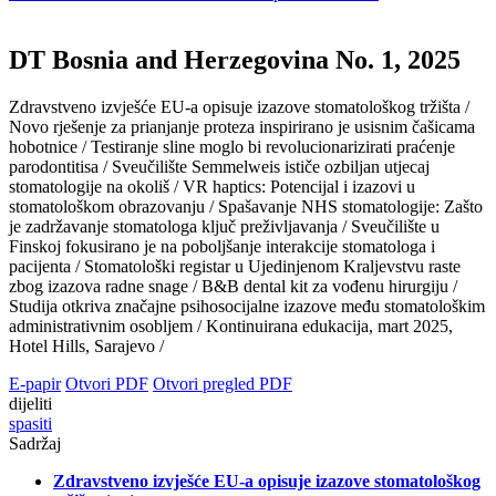
DT Bosnia and Herzegovina No. 1, 2025
Zdravstveno izvješće EU-a opisuje izazove stomatološkog tržišta /
Novo rješenje za prianjanje proteza inspirirano je usisnim čašicama
hobotnice /
Testiranje sline moglo bi revolucionarizirati praćenje
parodontitisa /
Sveučilište Semmelweis ističe ozbiljan utjecaj
stomatologije na okoliš /
VR haptics: Potencijal i izazovi u
stomatološkom obrazovanju /
Spašavanje NHS stomatologije: Zašto
je zadržavanje stomatologa ključ preživljavanja /
Sveučilište u
Finskoj fokusirano je na poboljšanje interakcije stomatologa i
pacijenta /
Stomatološki registar u Ujedinjenom Kraljevstvu raste
zbog izazova radne snage /
B&B dental kit za vođenu hirurgiju /
Studija otkriva značajne psihosocijalne izazove među stomatološkim
administrativnim osobljem /
Kontinuirana edukacija, mart 2025,
Hotel Hills, Sarajevo /
E-papir
Otvori PDF
Otvori pregled PDF
dijeliti
spasiti
Sadržaj
Zdravstveno izvješće EU-a opisuje izazove stomatološkog