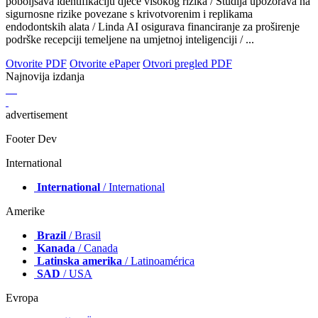
poboljšava identifikaciju djece visokog rizika / Studija upozorava na
sigurnosne rizike povezane s krivotvorenim i replikama
endodontskih alata / Linda AI osigurava financiranje za proširenje
podrške recepciji temeljene na umjetnoj inteligenciji / ...
Otvorite PDF
Otvorite ePaper
Otvori pregled PDF
Najnovija izdanja
advertisement
Footer Dev
International
International
/ International
Amerike
Brazil
/ Brasil
Kanada
/ Canada
Latinska amerika
/ Latinoamérica
SAD
/ USA
Evropa