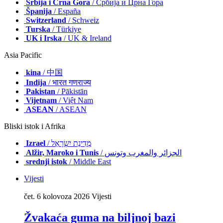
Srbija i Crna Gora
/ Србија и Црна Гора
Španija
/ España
Switzerland
/ Schweiz
Turska
/ Türkiye
UK i Irska
/ UK & Ireland
Asia Pacific
kina
/ 中国
Indija
/ भारत गणराज्य
Pakistan
/ Pākistān
Vijetnam
/ Việt Nam
ASEAN
/ ASEAN
Bliski istok i Afrika
Izrael
/ מְדִינַת יִשְׂרָאֵל
Alžir, Maroko i Tunis
/ الجزائر والمغرب وتونس
srednji istok
/ Middle East
Vijesti
čet. 6 kolovoza 2026
Vijesti
Žvakaća guma na biljnoj bazi