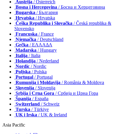
Austrija
/ Österreich
Bosna i Hercegovina
/ Босна и Херцеговина
Bugarska
/ България
Hrvatska
/ Hrvatska
Češka Republika i Slovačka
/ Česká republika &
Slovensko
Francuska
/ France
Njemačka
/ Deutschland
Grčka
/ ΕΛΛΑΔΑ
Mađarska
/ Hungary
Italija
/ Italia
Holandija
/ Nederland
Nordic
/ Nordic
Poljska
/ Polska
Portugal
/ Portugal
Rumunija i Moldavija
/ România & Moldova
Slovenija
/ Slovenija
Srbija i Crna Gora
/ Србија и Црна Гора
Španija
/ España
Switzerland
/ Schweiz
Turska
/ Türkiye
UK i Irska
/ UK & Ireland
Asia Pacific