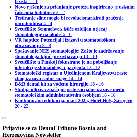
tržišta
1 - 1
Novo rješenje za prianjanje proteza inspirirano je usisnim
čašicama hobotnice
2 - 2
Testiranje sline moglo bi revolucionarizirati praćenje
parodontitisa
4 - 4
Sveučilište Semmelweis ističe ozbiljan utjecaj
stomatologije na okoliš
6 - 6
VR haptics: Potencijal i izazovi u stomatološkom
obrazovanju
8 - 8
Spašavanje NHS stomatologije: Zašto je zadržavanje
stomatologa ključ preživljavanja
10 - 10
Sveučilište u Finskoj fokusirano je na poboljšanje
interakcije stomatologa i pacijenta
12 - 12
Stomatološki registar u Ujedinjenom Kraljevstvu raste
zbog izazova radne snage
14 - 14
B&B dental kit za vođenu hirurgiju
16 - 16
Studija otkriva značajne psihosocijalne izazove među
stomatološkim administrativnim osobljem
18 - 18
Kontinuirana edukacija, mart 2025, Hotel Hills, Sarajevo
20 - 23
Prijavite se za Dental Tribune Bosnia and
Herzegovina Newsletter