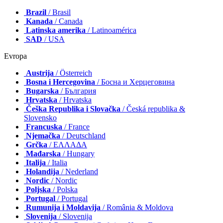
Brazil
/ Brasil
Kanada
/ Canada
Latinska amerika
/ Latinoamérica
SAD
/ USA
Evropa
Austrija
/ Österreich
Bosna i Hercegovina
/ Босна и Херцеговина
Bugarska
/ България
Hrvatska
/ Hrvatska
Češka Republika i Slovačka
/ Česká republika &
Slovensko
Francuska
/ France
Njemačka
/ Deutschland
Grčka
/ ΕΛΛΑΔΑ
Mađarska
/ Hungary
Italija
/ Italia
Holandija
/ Nederland
Nordic
/ Nordic
Poljska
/ Polska
Portugal
/ Portugal
Rumunija i Moldavija
/ România & Moldova
Slovenija
/ Slovenija