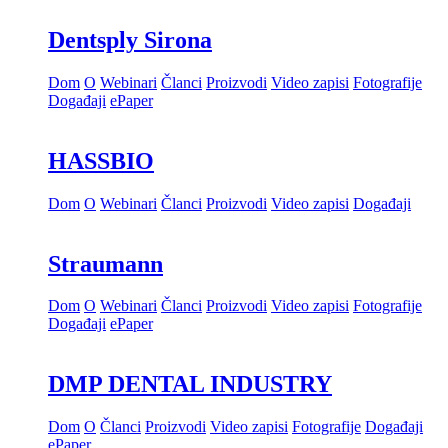
Dentsply Sirona
Dom
O
Webinari
Članci
Proizvodi
Video zapisi
Fotografije
Događaji
ePaper
HASSBIO
Dom
O
Webinari
Članci
Proizvodi
Video zapisi
Događaji
Straumann
Dom
O
Webinari
Članci
Proizvodi
Video zapisi
Fotografije
Događaji
ePaper
DMP DENTAL INDUSTRY
Dom
O
Članci
Proizvodi
Video zapisi
Fotografije
Događaji
ePaper