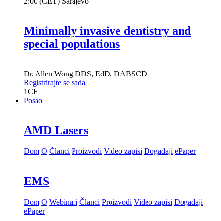
2:00 (CET) Sarajevo
Minimally invasive dentistry and
special populations
Dr.
Allen Wong
DDS, EdD, DABSCD
Registrirajte se sada
1
CE
Posao
AMD Lasers
Dom
O
Članci
Proizvodi
Video zapisi
Događaji
ePaper
EMS
Dom
O
Webinari
Članci
Proizvodi
Video zapisi
Događaji
ePaper