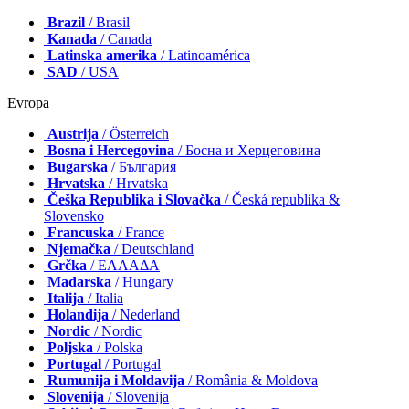
Brazil
/ Brasil
Kanada
/ Canada
Latinska amerika
/ Latinoamérica
SAD
/ USA
Evropa
Austrija
/ Österreich
Bosna i Hercegovina
/ Босна и Херцеговина
Bugarska
/ България
Hrvatska
/ Hrvatska
Češka Republika i Slovačka
/ Česká republika &
Slovensko
Francuska
/ France
Njemačka
/ Deutschland
Grčka
/ ΕΛΛΑΔΑ
Mađarska
/ Hungary
Italija
/ Italia
Holandija
/ Nederland
Nordic
/ Nordic
Poljska
/ Polska
Portugal
/ Portugal
Rumunija i Moldavija
/ România & Moldova
Slovenija
/ Slovenija