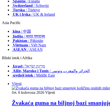
Španija
/ España
Switzerland
/ Schweiz
Turska
/ Türkiye
UK i Irska
/ UK & Ireland
Asia Pacific
kina
/ 中国
Indija
/ भारत गणराज्य
Pakistan
/ Pākistān
Vijetnam
/ Việt Nam
ASEAN
/ ASEAN
Bliski istok i Afrika
Izrael
/ מְדִינַת יִשְׂרָאֵל
Alžir, Maroko i Tunis
/ الجزائر والمغرب وتونس
srednji istok
/ Middle East
Vijesti
čet. 6 kolovoza 2026
Vijesti
Žvakaća guma na biljnoj bazi smanjuje