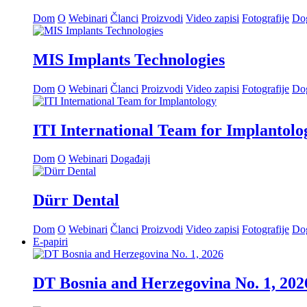
Dom
O
Webinari
Članci
Proizvodi
Video zapisi
Fotografije
Dog
MIS Implants Technologies
Dom
O
Webinari
Članci
Proizvodi
Video zapisi
Fotografije
Dog
ITI International Team for Implantolo
Dom
O
Webinari
Događaji
Dürr Dental
Dom
O
Webinari
Članci
Proizvodi
Video zapisi
Fotografije
Dog
E-papiri
DT Bosnia and Herzegovina No. 1, 202