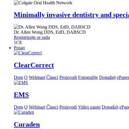
Minimally invasive dentistry and speci
Dr.
Allen Wong
DDS, EdD, DABSCD
Registrirajte se sada
1
CE
Posao
ClearCorrect
Dom
O
Webinari
Članci
Proizvodi
Fotografije
Događaji
ePape
EMS
Dom
O
Webinari
Članci
Proizvodi
Video zapisi
Događaji
ePap
Curaden