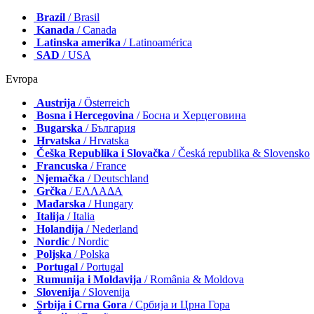
Brazil
/ Brasil
Kanada
/ Canada
Latinska amerika
/ Latinoamérica
SAD
/ USA
Evropa
Austrija
/ Österreich
Bosna i Hercegovina
/ Босна и Херцеговина
Bugarska
/ България
Hrvatska
/ Hrvatska
Češka Republika i Slovačka
/ Česká republika & Slovensko
Francuska
/ France
Njemačka
/ Deutschland
Grčka
/ ΕΛΛΑΔΑ
Mađarska
/ Hungary
Italija
/ Italia
Holandija
/ Nederland
Nordic
/ Nordic
Poljska
/ Polska
Portugal
/ Portugal
Rumunija i Moldavija
/ România & Moldova
Slovenija
/ Slovenija
Srbija i Crna Gora
/ Србија и Црна Гора