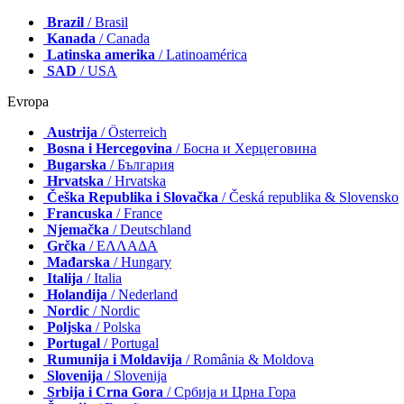
Brazil
/ Brasil
Kanada
/ Canada
Latinska amerika
/ Latinoamérica
SAD
/ USA
Evropa
Austrija
/ Österreich
Bosna i Hercegovina
/ Босна и Херцеговина
Bugarska
/ България
Hrvatska
/ Hrvatska
Češka Republika i Slovačka
/ Česká republika & Slovensko
Francuska
/ France
Njemačka
/ Deutschland
Grčka
/ ΕΛΛΑΔΑ
Mađarska
/ Hungary
Italija
/ Italia
Holandija
/ Nederland
Nordic
/ Nordic
Poljska
/ Polska
Portugal
/ Portugal
Rumunija i Moldavija
/ România & Moldova
Slovenija
/ Slovenija
Srbija i Crna Gora
/ Србија и Црна Гора