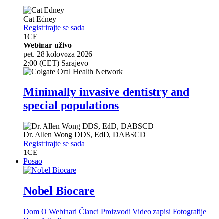
Cat Edney
Registrirajte se sada
1
CE
Webinar uživo
pet. 28 kolovoza 2026
2:00 (CET) Sarajevo
Minimally invasive dentistry and
special populations
Dr.
Allen Wong
DDS, EdD, DABSCD
Registrirajte se sada
1
CE
Posao
Nobel Biocare
Dom
O
Webinari
Članci
Proizvodi
Video zapisi
Fotografije