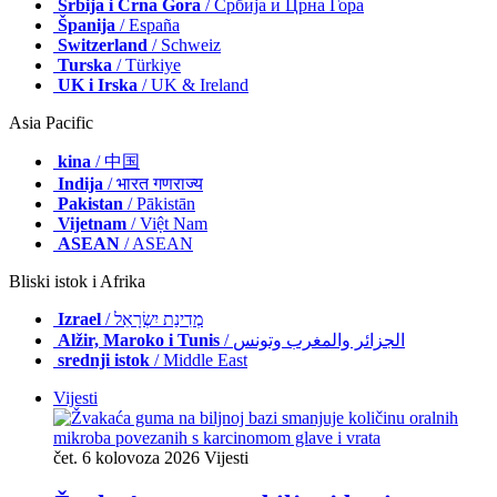
Srbija i Crna Gora
/ Србија и Црна Гора
Španija
/ España
Switzerland
/ Schweiz
Turska
/ Türkiye
UK i Irska
/ UK & Ireland
Asia Pacific
kina
/ 中国
Indija
/ भारत गणराज्य
Pakistan
/ Pākistān
Vijetnam
/ Việt Nam
ASEAN
/ ASEAN
Bliski istok i Afrika
Izrael
/ מְדִינַת יִשְׂרָאֵל
Alžir, Maroko i Tunis
/ الجزائر والمغرب وتونس
srednji istok
/ Middle East
Vijesti
čet. 6 kolovoza 2026
Vijesti