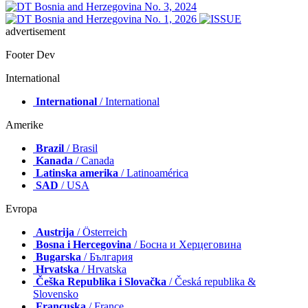
advertisement
Footer Dev
International
International
/ International
Amerike
Brazil
/ Brasil
Kanada
/ Canada
Latinska amerika
/ Latinoamérica
SAD
/ USA
Evropa
Austrija
/ Österreich
Bosna i Hercegovina
/ Босна и Херцеговина
Bugarska
/ България
Hrvatska
/ Hrvatska
Češka Republika i Slovačka
/ Česká republika &
Slovensko
Francuska
/ France