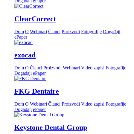
Događaji
ePaper
ClearCorrect
Dom
O
Webinari
Članci
Proizvodi
Fotografije
Događaji
ePaper
exocad
Dom
O
Članci
Proizvodi
Webinari
Video zapisi
Fotografije
Događaji
ePaper
FKG Dentaire
Dom
O
Webinari
Članci
Proizvodi
Video zapisi
Fotografije
Događaji
ePaper
Keystone Dental Group