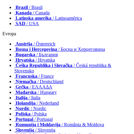
Brazil
/ Brasil
Kanada
/ Canada
Latinska amerika
/ Latinoamérica
SAD
/ USA
Evropa
Austrija
/ Österreich
Bosna i Hercegovina
/ Босна и Херцеговина
Bugarska
/ България
Hrvatska
/ Hrvatska
Češka Republika i Slovačka
/ Česká republika &
Slovensko
Francuska
/ France
Njemačka
/ Deutschland
Grčka
/ ΕΛΛΑΔΑ
Mađarska
/ Hungary
Italija
/ Italia
Holandija
/ Nederland
Nordic
/ Nordic
Poljska
/ Polska
Portugal
/ Portugal
Rumunija i Moldavija
/ România & Moldova
Slovenija
/ Slovenija