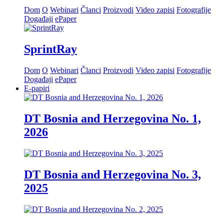
Dom
O
Webinari
Članci
Proizvodi
Video zapisi
Fotografije
Događaji
ePaper
SprintRay
Dom
O
Webinari
Članci
Proizvodi
Video zapisi
Fotografije
Događaji
ePaper
E-papiri
DT Bosnia and Herzegovina No. 1,
2026
DT Bosnia and Herzegovina No. 3,
2025