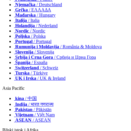
Njemačka
/ Deutschland
Grčka
/ ΕΛΛΑΔΑ
Mađarska
/ Hungary
Italija
/ Italia
Holandija
/ Nederland
Nordic
/ Nordic
Poljska
/ Polska
Portugal
/ Portugal
Rumunija i Moldavija
/ România & Moldova
Slovenija
/ Slovenija
Srbija i Crna Gora
/ Србија и Црна Гора
Španija
/ España
Switzerland
/ Schweiz
Turska
/ Türkiye
UK i Irska
/ UK & Ireland
Asia Pacific
kina
/ 中国
Indija
/ भारत गणराज्य
Pakistan
/ Pākistān
Vijetnam
/ Việt Nam
ASEAN
/ ASEAN
Bliski istok i Afrika