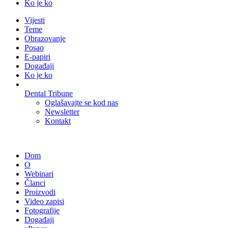
Ko je ko
Vijesti
Teme
Obrazovanje
Posao
E-papiri
Događaji
Ko je ko
Dental Tribune
Oglašavajte se kod nas
Newsletter
Kontakt
Dom
O
Webinari
Članci
Proizvodi
Video zapisi
Fotografije
Događaji