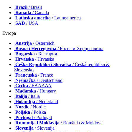
Brazil
/ Brasil
Kanada
/ Canada
Latinska amerika
/ Latinoamérica
SAD
/ USA
Evropa
Austrija
/ Österreich
Bosna i Hercegovina
/ Босна и Херцеговина
Bugarska
/ България
Hrvatska
/ Hrvatska
Češka Republika i Slovačka
/ Česká republika &
Slovensko
Francuska
/ France
Njemačka
/ Deutschland
Grčka
/ ΕΛΛΑΔΑ
Mađarska
/ Hungary
Italija
/ Italia
Holandija
/ Nederland
Nordic
/ Nordic
Poljska
/ Polska
Portugal
/ Portugal
Rumunija i Moldavija
/ România & Moldova
Slovenija
/ Slovenija