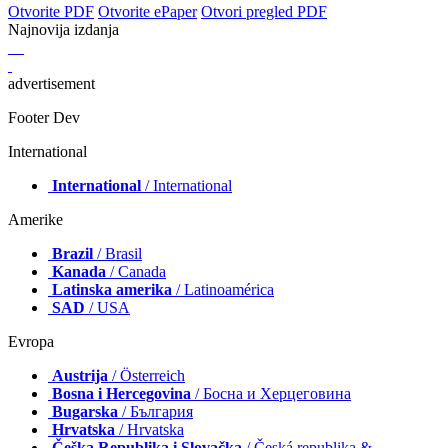
Otvorite PDF
Otvorite ePaper
Otvori pregled PDF
Najnovija izdanja
advertisement
Footer Dev
International
International
/ International
Amerike
Brazil
/ Brasil
Kanada
/ Canada
Latinska amerika
/ Latinoamérica
SAD
/ USA
Evropa
Austrija
/ Österreich
Bosna i Hercegovina
/ Босна и Херцеговина
Bugarska
/ България
Hrvatska
/ Hrvatska
Češka Republika i Slovačka
/ Česká republika &