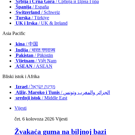
Srbija i Crna Gora
/ Србија и Црна Гора
Španija
/ España
Switzerland
/ Schweiz
Turska
/ Türkiye
UK i Irska
/ UK & Ireland
Asia Pacific
kina
/ 中国
Indija
/ भारत गणराज्य
Pakistan
/ Pākistān
Vijetnam
/ Việt Nam
ASEAN
/ ASEAN
Bliski istok i Afrika
Izrael
/ מְדִינַת יִשְׂרָאֵל
Alžir, Maroko i Tunis
/ الجزائر والمغرب وتونس
srednji istok
/ Middle East
Vijesti
čet. 6 kolovoza 2026
Vijesti
Žvakaća guma na biljnoj bazi