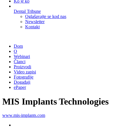
Ko je ko
Dental Tribune
Oglašavajte se kod nas
Newsletter
Kontakt
Dom
O
Webinari
Članci
Proizvodi
Video zapisi
Fotografije
Događaji
ePaper
MIS Implants Technologies
www.mis-implants.com