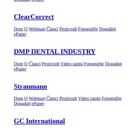
ClearCorrect
Dom
O
Webinari
Članci
Proizvodi
Fotografije
Događaji
ePaper
DMP DENTAL INDUSTRY
Dom
O
Članci
Proizvodi
Video zapisi
Fotografije
Događaji
ePaper
Straumann
Dom
O
Webinari
Članci
Proizvodi
Video zapisi
Fotografije
Događaji
ePaper
GC International