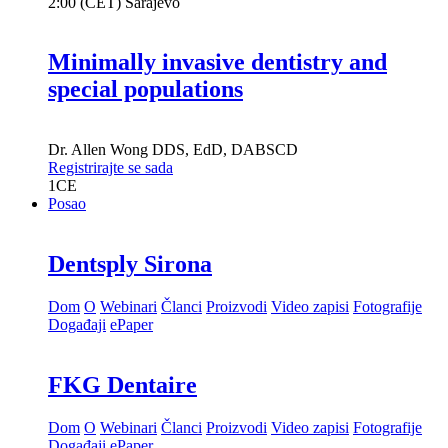
2:00 (CET) Sarajevo
Minimally invasive dentistry and
special populations
Dr.
Allen Wong
DDS, EdD, DABSCD
Registrirajte se sada
1
CE
Posao
Dentsply Sirona
Dom
O
Webinari
Članci
Proizvodi
Video zapisi
Fotografije
Događaji
ePaper
FKG Dentaire
Dom
O
Webinari
Članci
Proizvodi
Video zapisi
Fotografije
Događaji
ePaper