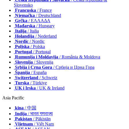
Slovensko
Francuska
/ France
Njemačka
/ Deutschland
Grčka
/ ΕΛΛΑΔΑ
Mađarska
/ Hungary
Italija
/ Italia
Holandija
/ Nederland
Nordic
/ Nordic
Poljska
/ Polska
Portugal
/ Portugal
Rumunija i Moldavija
/ România & Moldova
Slovenija
/ Slovenija
Srbija i Crna Gora
/ Србија и Црна Гора
Španija
/ España
Switzerland
/ Schweiz
Turska
/ Türkiye
UK i Irska
/ UK & Ireland
Asia Pacific
kina
/ 中国
Indija
/ भारत गणराज्य
Pakistan
/ Pākistān
Vijetnam
/ Việt Nam