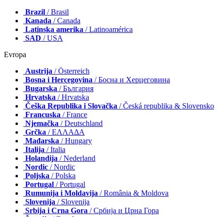
Brazil
/ Brasil
Kanada
/ Canada
Latinska amerika
/ Latinoamérica
SAD
/ USA
Evropa
Austrija
/ Österreich
Bosna i Hercegovina
/ Босна и Херцеговина
Bugarska
/ България
Hrvatska
/ Hrvatska
Češka Republika i Slovačka
/ Česká republika & Slovensko
Francuska
/ France
Njemačka
/ Deutschland
Grčka
/ ΕΛΛΑΔΑ
Mađarska
/ Hungary
Italija
/ Italia
Holandija
/ Nederland
Nordic
/ Nordic
Poljska
/ Polska
Portugal
/ Portugal
Rumunija i Moldavija
/ România & Moldova
Slovenija
/ Slovenija
Srbija i Crna Gora
/ Србија и Црна Гора