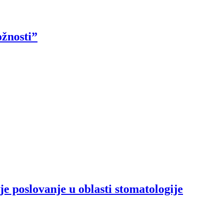
ožnosti”
e poslovanje u oblasti stomatologije