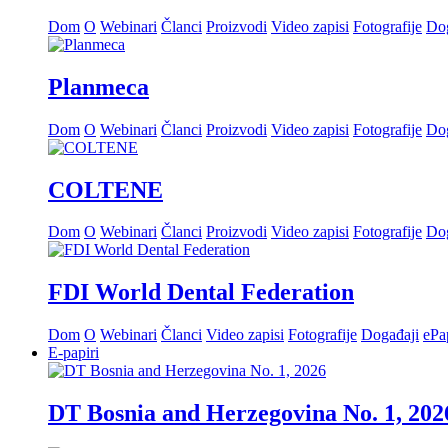
Dom
O
Webinari
Članci
Proizvodi
Video zapisi
Fotografije
Dog
Planmeca
Dom
O
Webinari
Članci
Proizvodi
Video zapisi
Fotografije
Dog
COLTENE
Dom
O
Webinari
Članci
Proizvodi
Video zapisi
Fotografije
Dog
FDI World Dental Federation
Dom
O
Webinari
Članci
Video zapisi
Fotografije
Događaji
ePa
E-papiri
DT Bosnia and Herzegovina No. 1, 202