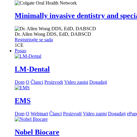
Minimally invasive dentistry and speci
Dr.
Allen Wong
DDS, EdD, DABSCD
Registrirajte se sada
1
CE
Posao
LM-Dental
Dom
O
Članci
Proizvodi
Video zapisi
Događaji
EMS
Dom
O
Webinari
Članci
Proizvodi
Video zapisi
Događaji
ePap
Nobel Biocare