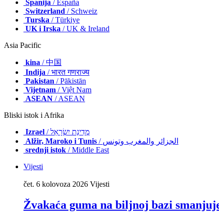
Španija
/ España
Switzerland
/ Schweiz
Turska
/ Türkiye
UK i Irska
/ UK & Ireland
Asia Pacific
kina
/ 中国
Indija
/ भारत गणराज्य
Pakistan
/ Pākistān
Vijetnam
/ Việt Nam
ASEAN
/ ASEAN
Bliski istok i Afrika
Izrael
/ מְדִינַת יִשְׂרָאֵל
Alžir, Maroko i Tunis
/ الجزائر والمغرب وتونس
srednji istok
/ Middle East
Vijesti
čet. 6 kolovoza 2026
Vijesti
Žvakaća guma na biljnoj bazi smanjuje