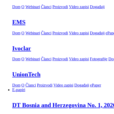
Dom
O
Webinari
Članci
Proizvodi
Video zapisi
Događaji
EMS
Dom
O
Webinari
Članci
Proizvodi
Video zapisi
Događaji
ePap
Ivoclar
Dom
O
Webinari
Članci
Proizvodi
Video zapisi
Fotografije
Dog
UnionTech
Dom
O
Članci
Proizvodi
Video zapisi
Događaji
ePaper
E-papiri
DT Bosnia and Herzegovina No. 1, 202