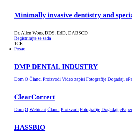
Minimally invasive dentistry and speci
Dr.
Allen Wong
DDS, EdD, DABSCD
Registrirajte se sada
1
CE
Posao
DMP DENTAL INDUSTRY
Dom
O
Članci
Proizvodi
Video zapisi
Fotografije
Događaji
eP
ClearCorrect
Dom
O
Webinari
Članci
Proizvodi
Fotografije
Događaji
ePape
HASSBIO