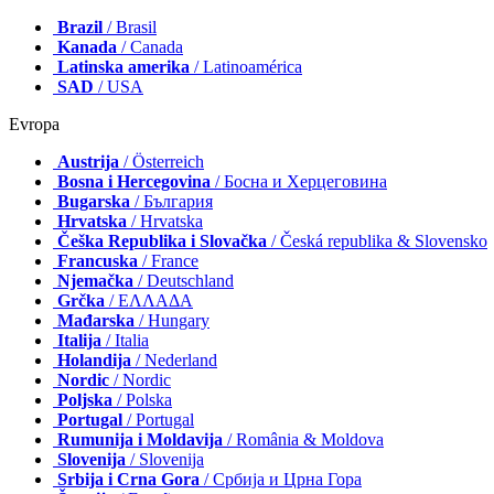
Brazil
/ Brasil
Kanada
/ Canada
Latinska amerika
/ Latinoamérica
SAD
/ USA
Evropa
Austrija
/ Österreich
Bosna i Hercegovina
/ Босна и Херцеговина
Bugarska
/ България
Hrvatska
/ Hrvatska
Češka Republika i Slovačka
/ Česká republika & Slovensko
Francuska
/ France
Njemačka
/ Deutschland
Grčka
/ ΕΛΛΑΔΑ
Mađarska
/ Hungary
Italija
/ Italia
Holandija
/ Nederland
Nordic
/ Nordic
Poljska
/ Polska
Portugal
/ Portugal
Rumunija i Moldavija
/ România & Moldova
Slovenija
/ Slovenija
Srbija i Crna Gora
/ Србија и Црна Гора