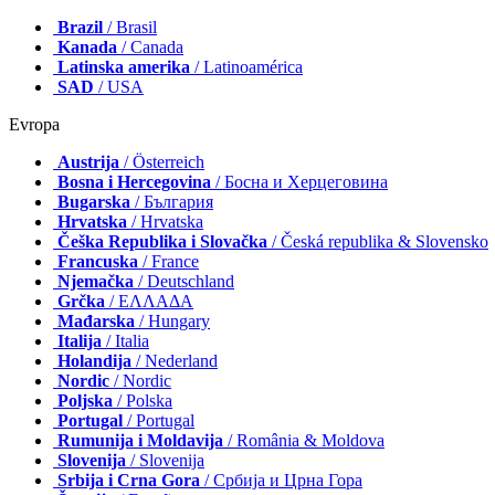
Brazil
/ Brasil
Kanada
/ Canada
Latinska amerika
/ Latinoamérica
SAD
/ USA
Evropa
Austrija
/ Österreich
Bosna i Hercegovina
/ Босна и Херцеговина
Bugarska
/ България
Hrvatska
/ Hrvatska
Češka Republika i Slovačka
/ Česká republika & Slovensko
Francuska
/ France
Njemačka
/ Deutschland
Grčka
/ ΕΛΛΑΔΑ
Mađarska
/ Hungary
Italija
/ Italia
Holandija
/ Nederland
Nordic
/ Nordic
Poljska
/ Polska
Portugal
/ Portugal
Rumunija i Moldavija
/ România & Moldova
Slovenija
/ Slovenija
Srbija i Crna Gora
/ Србија и Црна Гора