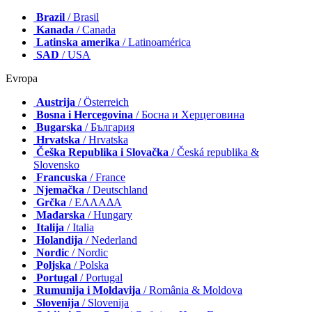
Brazil
/ Brasil
Kanada
/ Canada
Latinska amerika
/ Latinoamérica
SAD
/ USA
Evropa
Austrija
/ Österreich
Bosna i Hercegovina
/ Босна и Херцеговина
Bugarska
/ България
Hrvatska
/ Hrvatska
Češka Republika i Slovačka
/ Česká republika &
Slovensko
Francuska
/ France
Njemačka
/ Deutschland
Grčka
/ ΕΛΛΑΔΑ
Mađarska
/ Hungary
Italija
/ Italia
Holandija
/ Nederland
Nordic
/ Nordic
Poljska
/ Polska
Portugal
/ Portugal
Rumunija i Moldavija
/ România & Moldova
Slovenija
/ Slovenija