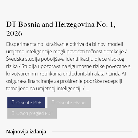
DT Bosnia and Herzegovina No. 1,
2026
Eksperimentalno istraživanje otkriva da bi novi modeli
umjetne inteligencije mogli povećati točnost detekcije /
Švedska studija poboljšava identifikaciju djece visokog
rizika / Studija upozorava na sigurnosne rizike povezane s
krivotvorenim i replikama endodontskih alata / Linda AI
osigurava financiranje za proširenje podrške recepciji
temeljene na umjetnoj inteligenciji / ...
Otvorite PDF
Otvorite ePaper
Otvori pregled PDF
Najnovija izdanja