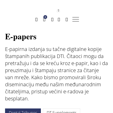
0
E-papers
E-papirna izdanja su tačne digitalne kopije
štampanih publikacija DTI. Čitaoci mogu da
pretražuju i da se kreću kroz e-papir, kao i da
preuzimaju i štampaju stranice za čitanje
van mreže. Kako bismo promovirali široku
diseminaciju među našim međunarodnim
čitateljima, pristup većini e-radova je
besplatan.
Dental Tribunes
DT Supplements