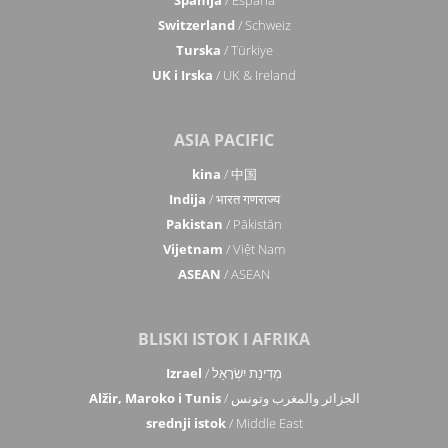
Switzerland
/ Schweiz
Turska
/ Türkiye
UK i Irska
/ UK & Ireland
ASIA PACIFIC
kina
/ 中国
Indija
/ भारत गणराज्य
Pakistan
/ Pākistān
Vijetnam
/ Việt Nam
ASEAN
/ ASEAN
BLISKI ISTOK I AFRIKA
Izrael
/ מְדִינַת יִשְׂרָאֵל
Alžir, Maroko i Tunis
/ الجزائر والمغرب وتونس
srednji istok
/ Middle East