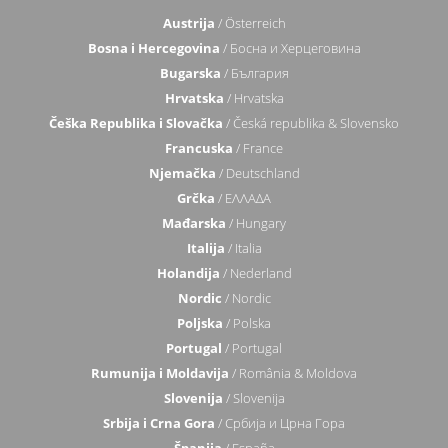
Austrija
/ Österreich
Bosna i Hercegovina
/ Босна и Херцеговина
Bugarska
/ България
Hrvatska
/ Hrvatska
Češka Republika i Slovačka
/ Česká republika & Slovensko
Francuska
/ France
Njemačka
/ Deutschland
Grčka
/ ΕΛΛΑΔΑ
Mađarska
/ Hungary
Italija
/ Italia
Holandija
/ Nederland
Nordic
/ Nordic
Poljska
/ Polska
Portugal
/ Portugal
Rumunija i Moldavija
/ România & Moldova
Slovenija
/ Slovenija
Srbija i Crna Gora
/ Србија и Црна Гора
Španija
/ España