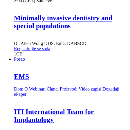
2:00 (CET) Sarajevo
Minimally invasive dentistry and
special populations
Dr.
Allen Wong
DDS, EdD, DABSCD
Registrirajte se sada
1
CE
Posao
EMS
Dom
O
Webinari
Članci
Proizvodi
Video zapisi
Događaji
ePaper
ITI International Team for
Implantology