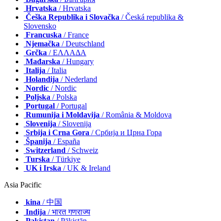
Hrvatska
/ Hrvatska
Češka Republika i Slovačka
/ Česká republika &
Slovensko
Francuska
/ France
Njemačka
/ Deutschland
Grčka
/ ΕΛΛΑΔΑ
Mađarska
/ Hungary
Italija
/ Italia
Holandija
/ Nederland
Nordic
/ Nordic
Poljska
/ Polska
Portugal
/ Portugal
Rumunija i Moldavija
/ România & Moldova
Slovenija
/ Slovenija
Srbija i Crna Gora
/ Србија и Црна Гора
Španija
/ España
Switzerland
/ Schweiz
Turska
/ Türkiye
UK i Irska
/ UK & Ireland
Asia Pacific
kina
/ 中国
Indija
/ भारत गणराज्य
Pakistan
/ Pākistān