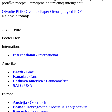
podrške recepciji temeljene na umjetnoj inteligenciji / ...
Otvorite PDF
Otvorite ePaper
Otvori pregled PDF
Najnovija izdanja
advertisement
Footer Dev
International
International
/ International
Amerike
Brazil
/ Brasil
Kanada
/ Canada
Latinska amerika
/ Latinoamérica
SAD
/ USA
Evropa
Austrija
/ Österreich
Bosna i Hercegovina
/ Босна и Херцеговина
Bugarska
/ България