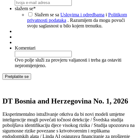
slažem se
*
Slažem se sa
Uslovima i odredbama
i
Politikom
privatnosti podataka
. Razumijem da mogu povući
svoju saglasnost u bilo kojem trenutku.
Komentari
Ovo polje služi za provjeru valjanosti i treba ga ostaviti
nepromijenjeno.
DT Bosnia and Herzegovina No. 1, 2026
Eksperimentalno istraživanje otkriva da bi novi modeli umjetne
inteligencije mogli povećati točnost detekcije / Švedska studija
poboljšava identifikaciju djece visokog rizika / Studija upozorava na
sigurnosne rizike povezane s krivotvorenim i replikama
endodontskih alata / Linda AI osigurava financiranje za proširenje