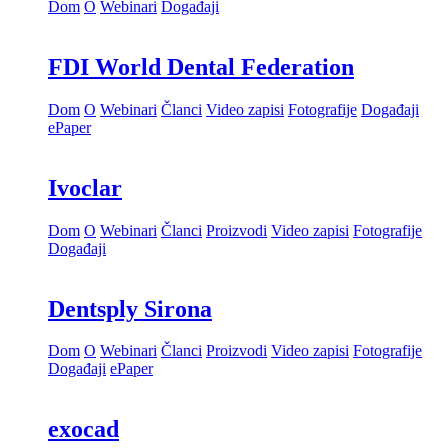
Dom
O
Webinari
Događaji
FDI World Dental Federation
Dom
O
Webinari
Članci
Video zapisi
Fotografije
Događaji
ePaper
Ivoclar
Dom
O
Webinari
Članci
Proizvodi
Video zapisi
Fotografije
Događaji
Dentsply Sirona
Dom
O
Webinari
Članci
Proizvodi
Video zapisi
Fotografije
Događaji
ePaper
exocad