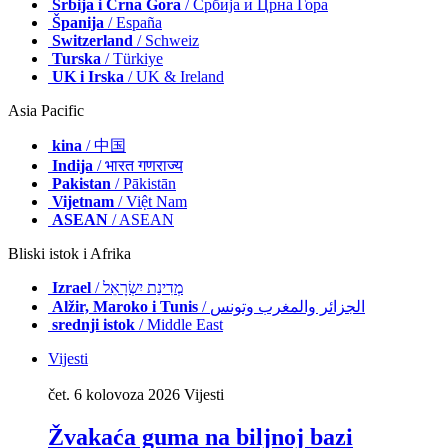
Srbija i Crna Gora
/ Србија и Црна Гора
Španija
/ España
Switzerland
/ Schweiz
Turska
/ Türkiye
UK i Irska
/ UK & Ireland
Asia Pacific
kina
/ 中国
Indija
/ भारत गणराज्य
Pakistan
/ Pākistān
Vijetnam
/ Việt Nam
ASEAN
/ ASEAN
Bliski istok i Afrika
Izrael
/ מְדִינַת יִשְׂרָאֵל
Alžir, Maroko i Tunis
/ الجزائر والمغرب وتونس
srednji istok
/ Middle East
Vijesti
čet. 6 kolovoza 2026
Vijesti
Žvakaća guma na biljnoj bazi