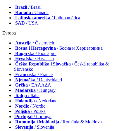
Brazil
/ Brasil
Kanada
/ Canada
Latinska amerika
/ Latinoamérica
SAD
/ USA
Evropa
Austrija
/ Österreich
Bosna i Hercegovina
/ Босна и Херцеговина
Bugarska
/ България
Hrvatska
/ Hrvatska
Češka Republika i Slovačka
/ Česká republika &
Slovensko
Francuska
/ France
Njemačka
/ Deutschland
Grčka
/ ΕΛΛΑΔΑ
Mađarska
/ Hungary
Italija
/ Italia
Holandija
/ Nederland
Nordic
/ Nordic
Poljska
/ Polska
Portugal
/ Portugal
Rumunija i Moldavija
/ România & Moldova
Slovenija
/ Slovenija