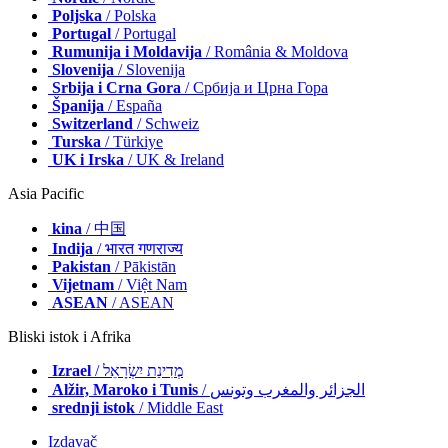
Poljska
/ Polska
Portugal
/ Portugal
Rumunija i Moldavija
/ România & Moldova
Slovenija
/ Slovenija
Srbija i Crna Gora
/ Србија и Црна Гора
Španija
/ España
Switzerland
/ Schweiz
Turska
/ Türkiye
UK i Irska
/ UK & Ireland
Asia Pacific
kina
/ 中国
Indija
/ भारत गणराज्य
Pakistan
/ Pākistān
Vijetnam
/ Việt Nam
ASEAN
/ ASEAN
Bliski istok i Afrika
Izrael
/ מְדִינַת יִשְׂרָאֵל
Alžir, Maroko i Tunis
/ الجزائر والمغرب وتونس
srednji istok
/ Middle East
Izdavač