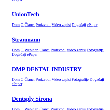
UnionTech
Dom
O
Članci
Proizvodi
Video zapisi
Događaji
ePaper
Straumann
Dom
O
Webinari
Članci
Proizvodi
Video zapisi
Fotografije
Događaji
ePaper
DMP DENTAL INDUSTRY
Dom
O
Članci
Proizvodi
Video zapisi
Fotografije
Događaji
ePaper
Dentsply Sirona
Dom
O
Webinari
Članci
Proizvodi
Video zapisi
Fotografije