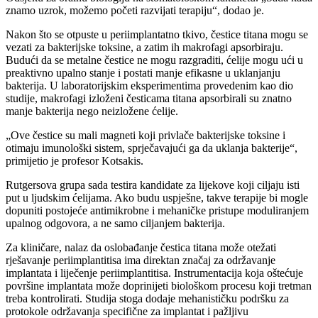
znamo uzrok, možemo početi razvijati terapiju“, dodao je.
Nakon što se otpuste u periimplantatno tkivo, čestice titana mogu se
vezati za bakterijske toksine, a zatim ih makrofagi apsorbiraju.
Budući da se metalne čestice ne mogu razgraditi, ćelije mogu ući u
preaktivno upalno stanje i postati manje efikasne u uklanjanju
bakterija. U laboratorijskim eksperimentima provedenim kao dio
studije, makrofagi izloženi česticama titana apsorbirali su znatno
manje bakterija nego neizložene ćelije.
„Ove čestice su mali magneti koji privlače bakterijske toksine i
otimaju imunološki sistem, sprječavajući ga da uklanja bakterije“,
primijetio je profesor Kotsakis.
Rutgersova grupa sada testira kandidate za lijekove koji ciljaju isti
put u ljudskim ćelijama. Ako budu uspješne, takve terapije bi mogle
dopuniti postojeće antimikrobne i mehaničke pristupe moduliranjem
upalnog odgovora, a ne samo ciljanjem bakterija.
Za kliničare, nalaz da oslobađanje čestica titana može otežati
rješavanje periimplantitisa ima direktan značaj za održavanje
implantata i liječenje periimplantitisa. Instrumentacija koja oštećuje
površine implantata može doprinijeti biološkom procesu koji tretman
treba kontrolirati. Studija stoga dodaje mehanističku podršku za
protokole održavanja specifične za implantat i pažljivu