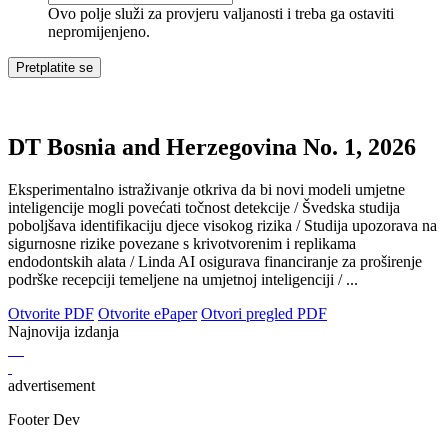
Ovo polje služi za provjeru valjanosti i treba ga ostaviti
nepromijenjeno.
DT Bosnia and Herzegovina No. 1, 2026
Eksperimentalno istraživanje otkriva da bi novi modeli umjetne
inteligencije mogli povećati točnost detekcije / Švedska studija
poboljšava identifikaciju djece visokog rizika / Studija upozorava na
sigurnosne rizike povezane s krivotvorenim i replikama
endodontskih alata / Linda AI osigurava financiranje za proširenje
podrške recepciji temeljene na umjetnoj inteligenciji / ...
Otvorite PDF
Otvorite ePaper
Otvori pregled PDF
Najnovija izdanja
advertisement
Footer Dev