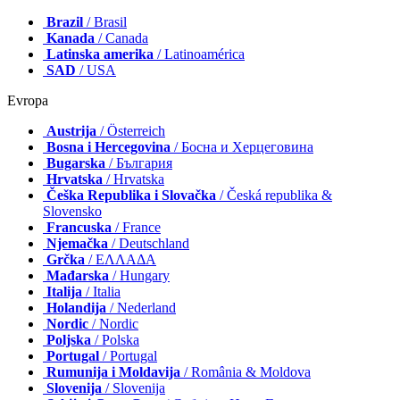
Brazil
/ Brasil
Kanada
/ Canada
Latinska amerika
/ Latinoamérica
SAD
/ USA
Evropa
Austrija
/ Österreich
Bosna i Hercegovina
/ Босна и Херцеговина
Bugarska
/ България
Hrvatska
/ Hrvatska
Češka Republika i Slovačka
/ Česká republika &
Slovensko
Francuska
/ France
Njemačka
/ Deutschland
Grčka
/ ΕΛΛΑΔΑ
Mađarska
/ Hungary
Italija
/ Italia
Holandija
/ Nederland
Nordic
/ Nordic
Poljska
/ Polska
Portugal
/ Portugal
Rumunija i Moldavija
/ România & Moldova
Slovenija
/ Slovenija