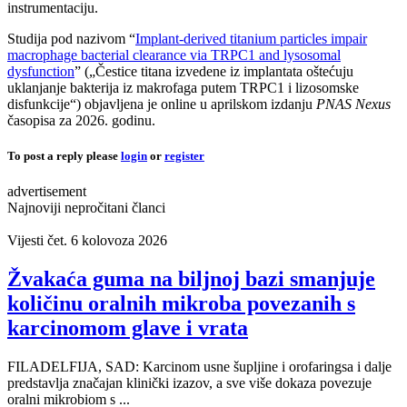
instrumentaciju.
Studija pod nazivom “
Implant-derived titanium particles impair
macrophage bacterial clearance via TRPC1 and lysosomal
dysfunction
” („Čestice titana izvedene iz implantata oštećuju
uklanjanje bakterija iz makrofaga putem TRPC1 i lizosomske
disfunkcije“) objavljena je online u aprilskom izdanju
PNAS Nexus
časopisa za 2026. godinu.
To post a reply please
login
or
register
advertisement
Najnoviji nepročitani članci
Vijesti
čet. 6 kolovoza 2026
Žvakaća guma na biljnoj bazi smanjuje
količinu oralnih mikroba povezanih s
karcinomom glave i vrata
FILADELFIJA, SAD: Karcinom usne šupljine i orofaringsa i dalje
predstavlja značajan klinički izazov, a sve više dokaza povezuje
oralni mikrobiom s ...