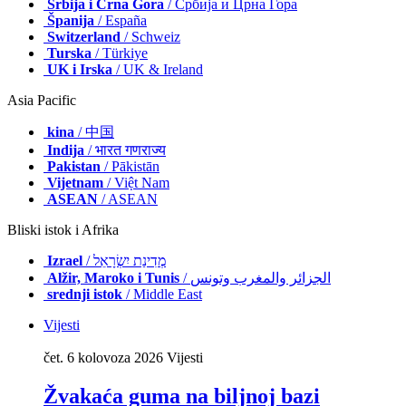
Srbija i Crna Gora
/ Србија и Црна Гора
Španija
/ España
Switzerland
/ Schweiz
Turska
/ Türkiye
UK i Irska
/ UK & Ireland
Asia Pacific
kina
/ 中国
Indija
/ भारत गणराज्य
Pakistan
/ Pākistān
Vijetnam
/ Việt Nam
ASEAN
/ ASEAN
Bliski istok i Afrika
Izrael
/ מְדִינַת יִשְׂרָאֵל
Alžir, Maroko i Tunis
/ الجزائر والمغرب وتونس
srednji istok
/ Middle East
Vijesti
čet. 6 kolovoza 2026
Vijesti
Žvakaća guma na biljnoj bazi