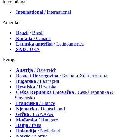
International
International
/ International
Amerike
Brazil
/ Brasil
Kanada
/ Canada
Latinska amerika
/ Latinoamérica
SAD
/ USA
Evropa
Austrija
/ Österreich
Bosna i Hercegovina
/ Босна и Херцеговина
Bugarska
/ България
Hrvatska
/ Hrvatska
Češka Republika i Slovačka
/ Česká republika &
Slovensko
Francuska
/ France
Njemačka
/ Deutschland
Grčka
/ ΕΛΛΑΔΑ
Mađarska
/ Hungary
Italija
/ Italia
Holandija
/ Nederland
Nordic
/ Nordic