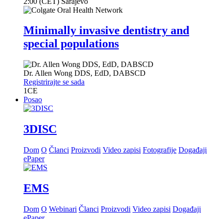
2:00 (CET) Sarajevo
Minimally invasive dentistry and
special populations
Dr.
Allen Wong
DDS, EdD, DABSCD
Registrirajte se sada
1
CE
Posao
3DISC
Dom
O
Članci
Proizvodi
Video zapisi
Fotografije
Događaji
ePaper
EMS
Dom
O
Webinari
Članci
Proizvodi
Video zapisi
Događaji
ePaper