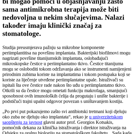
bi mogao pomoći u objašnjavanju zašto
sama antimikrobna terapija može biti
nedovoljna u nekim slučajevima. Nalazi
također imaju klinički značaj za
stomatologe.
Studija preusmjerava pažnju sa mikrobne komponente
periimplantitisa na površinu implantata. Bakterijski biofilmovi mogu
nagrizati površine titanijumskih implantata, oslobađajući
mikroskopske čestice u periimplantatno tkivo. Čestice titanijuma
mogu se osloboditi tokom održavanja ako se instrumenti namijenjeni
prirodnim zubima koriste na implantatima i tokom postupaka koji se
koriste za liječenje utvrđene periimplantatne upale. Istraživači su
ispitali šta ove čestice rade nakon što uđu u periimplantatno tkivo.
Otkrili su da čestice mogu ometati funkciju makrofaga, smanjujući
sposobnost ovih imunoloških ćelija da progutaju i unište bakterije i
podstičući trajni upalni odgovor povezan s uništavanjem kostiju.
„Po prvi put pokazujemo zašto svi antibiotski tretmani koji djeluju
oko zuba ne djeluju oko implantata“, rekao je
u univerzitetskom
saopštenju za javnost
glavni autor prof. Georgios Kotsakis,
pomoćnik dekana za klinička istraživanja i direktor istraživanja na
Odsjeku za oralnu biologiju na stomatološkom fakultetu. „Sada kada